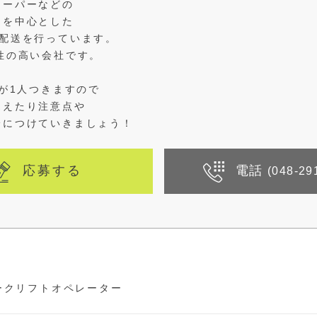
スーパーなどの
品を中心とした
て配送を行っています。
性の高い会社です。
当が1人つきますので
覚えたり注意点や
身につけていきましょう！
応募する
電話
(048-29
ークリフトオペレーター