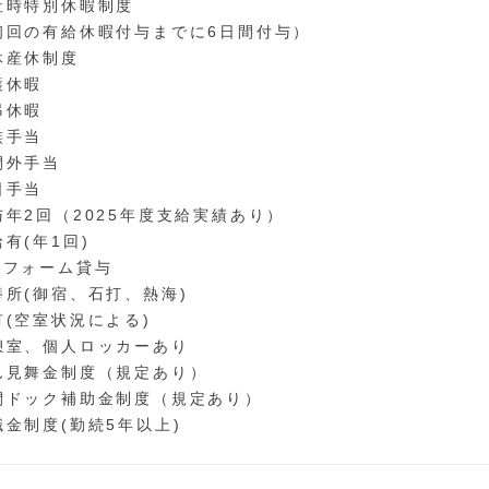
社時特別休暇制度
回の有給休暇付与までに6日間付与）
休産休制度
護休暇
弔休暇
族手当
間外手当
日手当
与年2回（2025年度支給実績あり）
有(年1回)
ニフォーム貸与
養所(御宿、石打、熱海)
有(空室状況による)
憩室、個人ロッカーあり
ん見舞金制度（規定あり）
間ドック補助金制度（規定あり）
職金制度(勤続5年以上)