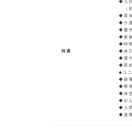
◆入
（初
◆育
◆介
◆慶
◆家
◆時
待遇
◆休
◆賞
◆昇給
◆ユ
◆保
◆寮
◆休
◆が
◆人
◆退