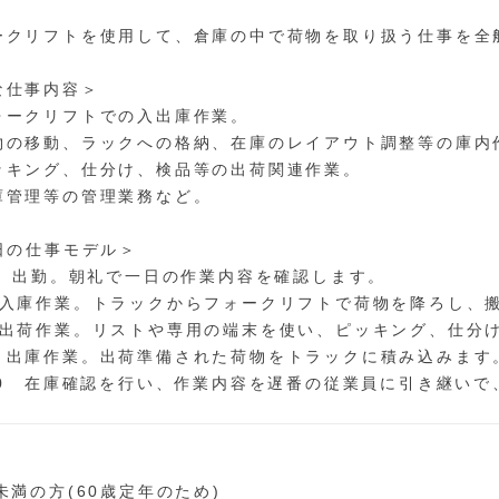
ークリフトを使用して、倉庫の中で荷物を取り扱う仕事を全
な仕事内容＞
ォークリフトでの入出庫作業。
物の移動、ラックへの格納、在庫のレイアウト調整等の庫内
ッキング、仕分け、検品等の出荷関連作業。
庫管理等の管理業務など。
 日の仕事モデル＞
00 出勤。朝礼で一日の作業内容を確認します。
 入庫作業。トラックからフォークリフトで荷物を降ろし、
 出荷作業。リストや専用の端末を使い、ピッキング、仕分
 出庫作業。出荷準備された荷物をトラックに積み込みます
:30 在庫確認を行い、作業内容を遅番の従業員に引き継いで
]
未満の方(60歳定年のため)