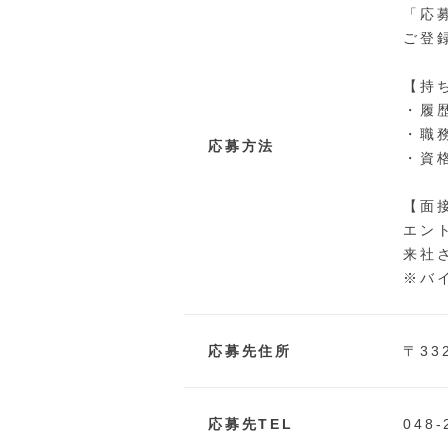
「応
ご登
【持
・履
・職
応募方法
・資
【面
エン
来社
※バ
応募先住所
〒33
応募先TEL
048-