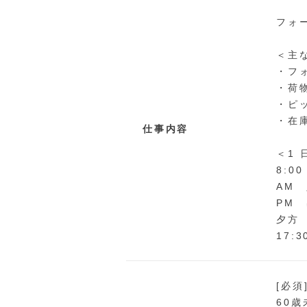
フォ
＜主
・フ
・荷
・ピ
・在
仕事内容
＜1
8:
AM
PM
夕方
17
[必須
60歳