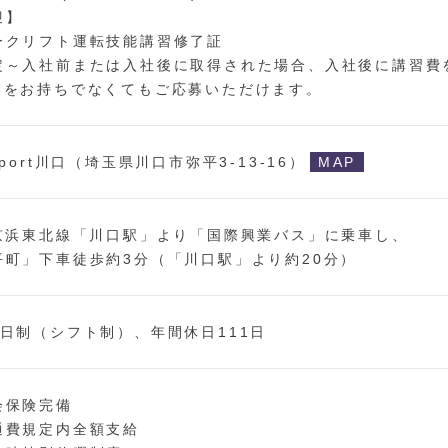
迎】
ークリフト運転技能講習修了証
定～入社前または入社後に取得された場合、入社後に講習費
格をお持ちでなくてもご応募いただけます。
dport川口（埼玉県川口市弥平3-13-16）
MAP
R京浜東北線「川口駅」より「国際興業バス」に乗車し、
平町」下車徒歩約3分（「川口駅」より約20分）
2日制（シフト制）、年間休日111日
会保険完備
通費規定内全額支給