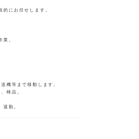
般的にお任せします。
作業。
搬送機等まで移動します。
け、検品。
。
、退勤。