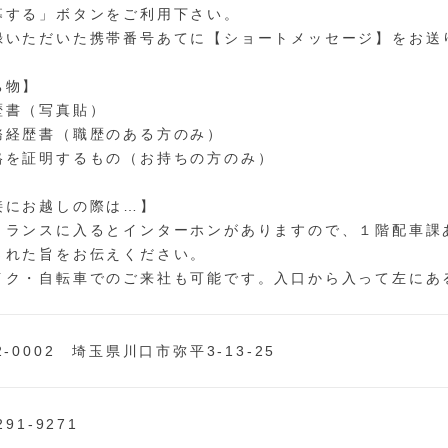
募する」ボタンをご利用下さい。
録いただいた携帯番号あてに【ショートメッセージ】をお送
ち物】
歴書（写真貼）
務経歴書（職歴のある方のみ）
格を証明するもの（お持ちの方のみ）
接にお越しの際は…】
トランスに入るとインターホンがありますので、１階配車課
された旨をお伝えください。
イク・自転車でのご来社も可能です。入口から入って左にあ
2-0002 埼玉県川口市弥平3-13-25
291-9271