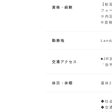
【歓
資格・経験
フォ
※内
※資
勤務地
Lan
■J
交通アクセス
「弥
休日・休暇
週休
◆社
◆交