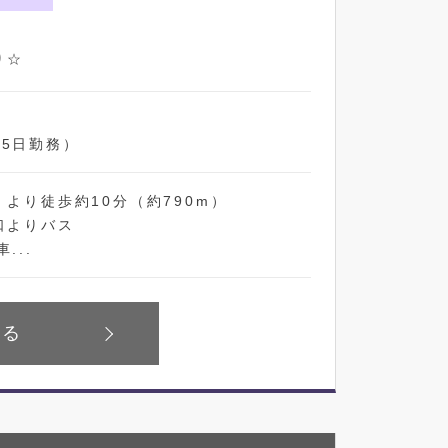
り☆
5日勤務）
」より徒歩約10分（約790m）
口よりバス
...
見る